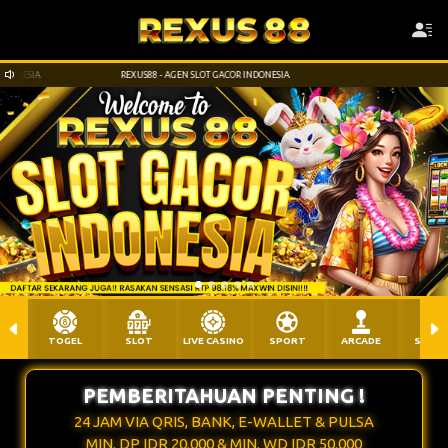
NESIA
REXUS88 - AGEN SLOT GACOR INDONESIA
TOGEL
SLOT
LIVE CASINO
SPORT
ARCADE
SABU
PEMBERITAHUAN PENTING !
24 JAM VIA QRIS, BANK, E-WALLET & PULSA
MIN. DP IDR 20.000 & MIN. WD IDR 50.000